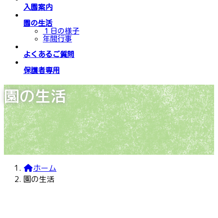
入園案内
園の生活
１日の様子
年間行事
よくあるご質問
保護者専用
園の生活
ホーム
園の生活