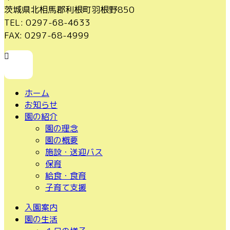
茨城県北相馬郡利根町羽根野850
TEL: 0297-68-4633
FAX: 0297-68-4999
ア
イ
コ
ン
ホーム
リ
お知らせ
ン
園の紹介
ク
園の理念
園の概要
施設・送迎バス
保育
給食・食育
子育て支援
入園案内
園の生活