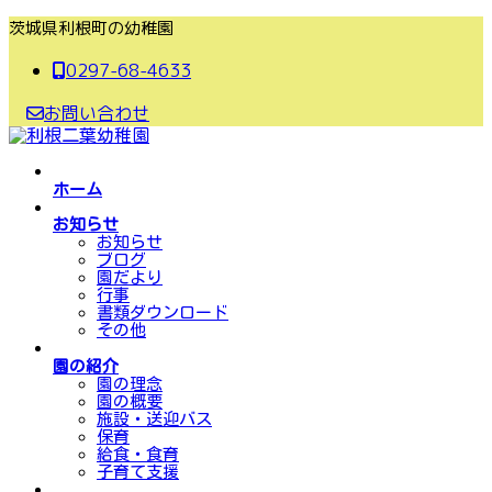
コ
ナ
茨城県利根町の幼稚園
ン
ビ
0297-68-4633
テ
ゲ
ン
ー
お問い合わせ
ツ
シ
へ
ョ
ス
ン
ホーム
キ
に
お知らせ
ッ
移
お知らせ
プ
動
ブログ
園だより
行事
書類ダウンロード
その他
園の紹介
園の理念
園の概要
施設・送迎バス
保育
給食・食育
子育て支援