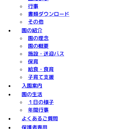
行事
書類ダウンロード
その他
園の紹介
園の理念
園の概要
施設・送迎バス
保育
給食・食育
子育て支援
入園案内
園の生活
１日の様子
年間行事
よくあるご質問
保護者専用