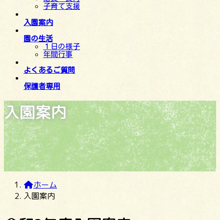
子育て支援
入園案内
園の生活
１日の様子
年間行事
よくあるご質問
保護者専用
入園案内
ホーム
入園案内