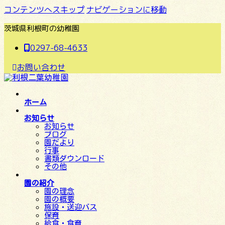
コンテンツへスキップ
ナビゲーションに移動
茨城県利根町の幼稚園
0297-68-4633
お問い合わせ
ホーム
お知らせ
お知らせ
ブログ
園だより
行事
書類ダウンロード
その他
園の紹介
園の理念
園の概要
施設・送迎バス
保育
給食・食育