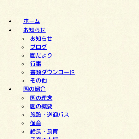
ホーム
お知らせ
お知らせ
ブログ
園だより
行事
書類ダウンロード
その他
園の紹介
園の理念
園の概要
施設・送迎バス
保育
給食・食育